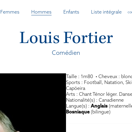
Femmes
Hommes
Enfants
Liste intégrale
co
Louis Fortier
Comédien
Taille : 1m80 • Cheveux : blon
Sports : Football, Natation, Sk
Capöeira
Arts : Chant Ténor léger. Danse
Nationalité(s) : Canadienne
Langue(s) :
Anglais
(maternell
Bosniaque
(bilingue)