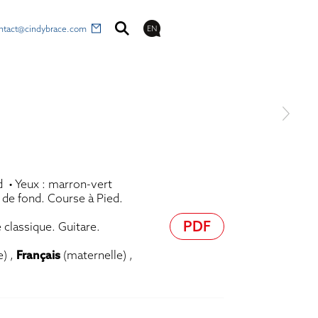
ntact@cindybrace.com
EN
d • Yeux : marron-vert
i de fond. Course à Pied.
PDF
 classique. Guitare.
e) ,
Français
(maternelle) ,