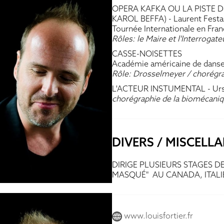
OPERA KAFKA OU LA PISTE 
KAROL BEFFA)
- Laurent Festa
Tournée Internationale en Fra
Rôles: le Maire et l'Interrogate
CASSE-NOISETTES
Académie américaine de danse
Rôle: Drosselmeyer / chorégr
L'ACTEUR INSTUMENTAL
- Ur
chorégraphie de la biomécani
DIVERS / MISCELL
DIRIGE PLUSIEURS STAGES D
MASQUÉ" AU CANADA, ITALI
www.louisfortier.fr