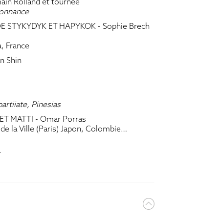
ain Rolland et tournée
donnance
DE STYKYDYK ET HAPYKOK
- Sophie Brech
a, France
n Shin
rtiiate, Pinesias
LET MATTI
- Omar Porras
de la Ville (Paris) Japon, Colombie…
r