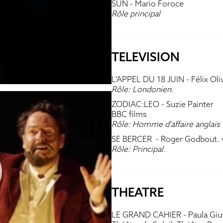
SUN
- Mario Foroce
Rôle principal
TELEVISION
L'APPEL DU 18 JUIN
- Félix Oli
Rôle: Londonien.
ZODIAC:LEO
- Suzie Painter
BBC films
Rôle: Homme d'affaire anglais
SE BERCER
- Roger Godbout. 
Rôle: Principal.
THEATRE
LE GRAND CAHIER
- Paula Giu