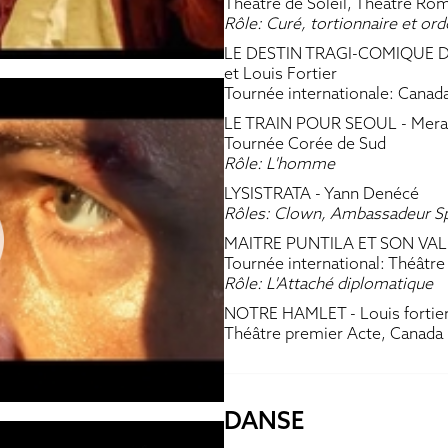
Théâtre de Soleil, Théâtre Rom
Rôle: Curé, tortionnaire et or
LE DESTIN TRAGI-COMIQUE 
et Louis Fortier
Tournée internationale: Canad
LE TRAIN POUR SEOUL
- Mera
Tournée Corée de Sud
Rôle: L'homme
LYSISTRATA
- Yann Denécé
Rôles: Clown, Ambassadeur Spa
MAITRE PUNTILA ET SON VA
Tournée international: Théâtre 
Rôle: L'Attaché diplomatique
NOTRE HAMLET
- Louis fortie
Théâtre premier Acte, Canada
DANSE