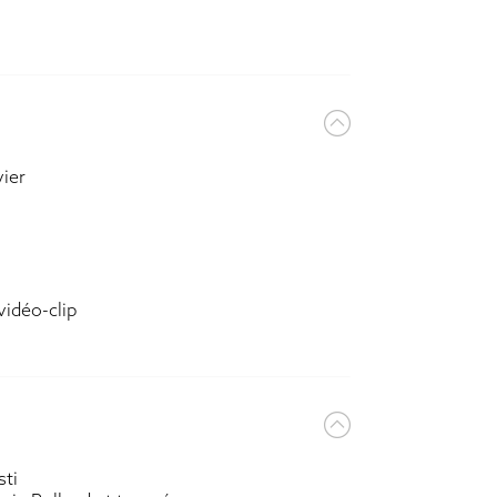
vier
vidéo-clip
sti