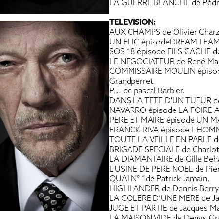
LA GUERRE BLANCHE de Pédr
TELEVISION:
AUX CHAMPS de Olivier Charz
UN FLIC épisodeDREAM TEAM de
SOS 18 épisode FILS CACHE de
LE NEGOCIATEUR de René Manz
COMMISSAIRE MOULIN épisode
Grandperret.
P.J. de pascal Barbier.
DANS LA TETE D'UN TUEUR de
NAVARRO épisode LA FOIRE A
PERE ET MAIRE épisode UN M
FRANCK RIVA épisode L'HOMM
TOUTE LA VFILLE EN PARLE de 
BRIGADE SPECIALE de Charlot
LA DIAMANTAIRE de Gille Beha
L'USINE DE PERE NOEL de Pier
QUAI N° 1de Patrick Jamain.
HIGHLANDER de Dennis Berry. 
LA COLERE D’UNE MERE de Jac
JUGE ET PARTIE de Jacques Ma
LA MAISON VIDE de Denys Gra