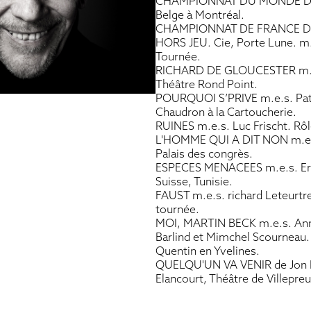
CHAMPIONNAT DU MONDE D’IM
Belge à Montréal.
CHAMPIONNAT DE FRANCE D’I
HORS JEU. Cie, Porte Lune. m.
Tournée.
RICHARD DE GLOUCESTER m.e.s.
Théâtre Rond Point.
POURQUOI S’PRIVE m.e.s. Patri
Chaudron à la Cartoucherie.
RUINES m.e.s. Luc Frischt. Rôl
L'HOMME QUI A DIT NON m.e.s
Palais des congrès.
ESPECES MENACEES m.e.s. Eric
Suisse, Tunisie.
FAUST m.e.s. richard Leteurtre
tournée.
MOI, MARTIN BECK m.e.s. Anne
Barlind et Mimchel Scourneau. 
Quentin en Yvelines.
QUELQU'UN VA VENIR de Jon F
Elancourt, Théâtre de Villepre