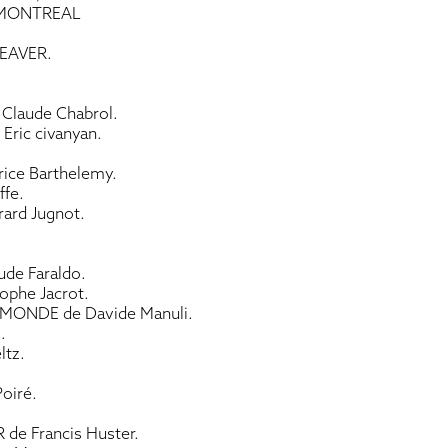
 MONTREAL
EAVER.
laude Chabrol.
Eric civanyan.
.
ce Barthelemy.
ffe.
rd Jugnot.
.
de Faraldo.
ophe Jacrot.
ONDE de Davide Manuli.
.
ltz.
oiré.
e Francis Huster.