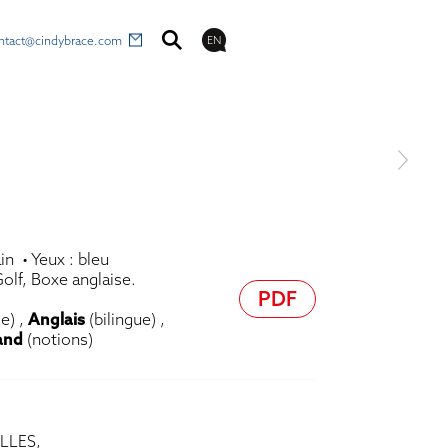
ntact@cindybrace.com
EN
in • Yeux : bleu
Golf, Boxe anglaise.
PDF
e) ,
Anglais
(bilingue) ,
and
(notions)
LLES,