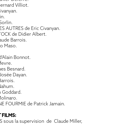
nard Villiot.
ivanyan.
in.
orlin.
AUTRES de Eric Civanyan.
CK de Didier Albert.
ude Barrois.
o Maso.
’Alain Bonnot.
fevre.
es Besnard.
osée Dayan.
arrois.
Nahum.
 Goddard.
linaro.
 FOURMIE de Patrick Jamain.
FILMS:
S sous la supervision de Claude Miller,