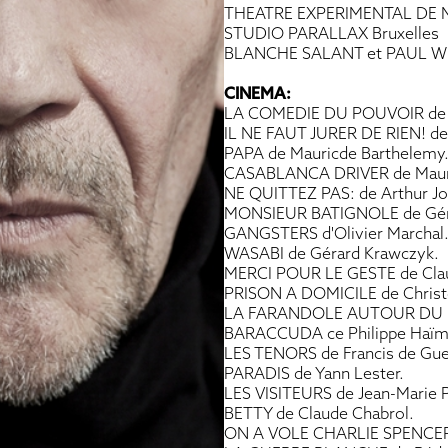
THEATRE EXPERIMENTAL DE
STUDIO PARALLAX Bruxelles
BLANCHE SALANT et PAUL W
CINEMA:
LA COMEDIE DU POUVOIR de C
IL NE FAUT JURER DE RIEN! de 
PAPA de Mauricde Barthelemy
CASABLANCA DRIVER de Mauri
NE QUITTEZ PAS: de Arthur Jo
MONSIEUR BATIGNOLE de Géra
GANGSTERS d'Olivier Marchal
WASABI de Gérard Krawczyk.
MERCI POUR LE GESTE de Clau
PRISON A DOMICILE de Christ
LA FARANDOLE AUTOUR DU M
BARACCUDA ce Philippe Haïm
LES TENORS de Francis de Gue
PARADIS de Yann Lester.
LES VISITEURS de Jean-Marie P
BETTY de Claude Chabrol.
ON A VOLE CHARLIE SPENCER d