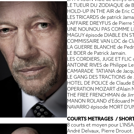
LE TUEUR DU ZODIAQUE de Ber
HOLD-UP IN THE AIR de Eric C
LES TRICARDS de patrick Jama
L'AFFAIRE DREYFUS de Pierre S
UNE NOUNOU PAS COMME LES 
MAGUY épisode DIABLE EN STO
COMMISSAIRE VAN LOC de Cla
LA GUERRE BLANCHE de Pedr
LE BOER de Patrick Jamain.
LES CORDIERS, JUGE ET FLIC d
ANTOINE RIVES de Philippe Le
CAMARADE TATIANA de Jacqu
LE GANG DES TRACTIONS de J
HOTEL DE POLICE de Claude B
OPERATION MOZART d’Alain 
THE FREE FRENCHMAN de Jim
MANON ROLAND d’Edouard Mo
NAVARRO épisode MORT D'UNE
COURTS METRAGES / SHORT 
8 courts et moyen pour L’INSA
André Delvaux, Pierre Drouot.