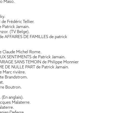
o Maso.
ky.
 Frédéric Tellier.
 Patrick Jamain.
or. (TV Belge).
 AFFAIRES DE FAMILLES de patrick
 Claude Michel Rome.
UX SENTIMENTS de Patrick Jamain.
ARIAGE SANS TEMOIN de Philippe Monnier
E DE NULLE PART de Patrick Jamain.
Marc rivière.
te Brandstrom.
t.
re Boutron.
(En anglais).
ques Malaterre.
laterre.
nier-Deferre.