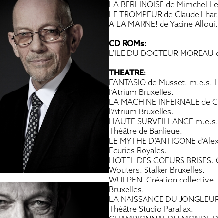
LA BERLINOISE de Mimchel L
LE TROMPEUR de Claude Lhar.
A LA MARNE! de Yacine Alloui.
CD ROMs:
L’ILE DU DOCTEUR MOREAU d ’ 
THEATRE:
FANTASIO de Musset. m.e.s. Lo
l’Atrium Bruxelles.
LA MACHINE INFERNALE de Coct
l’Atrium Bruxelles.
HAUTE SURVEILLANCE m.e.s. R
Théâtre de Banlieue.
LE MYTHE D’ANTIGONE d’Alexan
Ecuries Royales.
HOTEL DES COEURS BRISES. Cré
Wouters. Stalker Bruxelles.
WULPEN. Création collective. 
Bruxelles.
LA NAISSANCE DU JONGLEUR m.
Théâtre Studio Parallax.