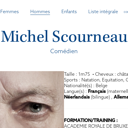
Femmes
Hommes
Enfants
Liste intégrale
co
Michel Scourneau
Comédien
Taille : 1m75 • Cheveux : châta
Sports : Natation, Equitation, 
Nationalité(s) : Belge
Langue(s) :
Français
(maternell
Néerlandais
(bilingue) ,
Allem
F
ORMATION/TRAINING :
ACADEMIE ROYALE DE BRUXE